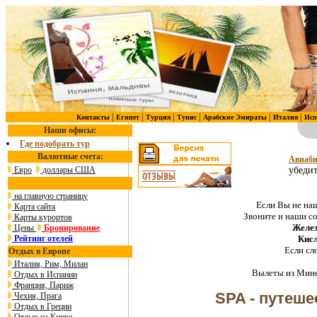
|
|
|
|
|
|
Контакты
Египет
Турция
Тунис
Арабские Эмираты
Италия
Исп
Наши офисы:
Где подобрать тур
Валютные счета:
Авиаби
Евро
доллары США
убедит
на главную страницу
Если Вы не наш
Карта сайта
Звоните и наши с
Карты курортов
Желез
Цены
Бронирование
Рейтинг отелей
Кис
Если сл
Отдых в Европе
Италия, Рим, Милан
Вылеты из Мине
Отдых в Испании
Франция, Париж
SPA - путеше
Чехия, Прага
Отдых в Греции