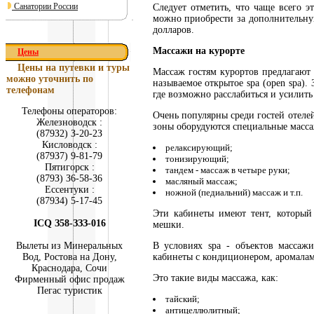
Санатории России
Следует отметить, что чаще всего э
можно приобрести за дополнительную
долларов.
Массажи на курорте
Цены
Цены на путевки и туры
Массаж гостям курортов предлагают с
можно уточнить по
называемое открытое spa (open spa). 
телефонам
где возможно расслабиться и усилит
Телефоны операторов:
Очень популярны среди гостей отелей
Железноводск :
зоны оборудуются специальные масса
(879З2) З-20-2З
Кисловодск :
релаксирующий;
(879З7) 9-81-79
тонизирующий;
Пятигорск :
тандем - массаж в четыре руки;
(879З) З6-58-З6
масляный массаж;
Ессентуки :
ножной (педиальний) массаж и т.п.
(879З4) 5-17-45
Эти кабинеты имеют тент, который
ICQ З58-ЗЗЗ-016
мешки.
Вылеты из Минеральных
В условиях spa - объектов массаж
Вод, Ростова на Дону,
кабинеты с кондиционером, аромала
Краснодара, Сочи
Это такие виды массажа, как:
Фирменный офис продаж
Пегас туристик
тайский;
антицеллюлитный;