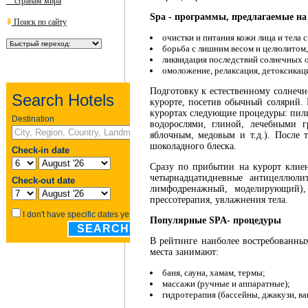
странам мира
Spa - программы, предлагаемые на
Поиск по сайту
очистки и питания кожи лица и тела 
борьба с лишним весом и целюлитом
ликвидация последствий солнечных 
омоложение, релаксация, детоксикац
Подготовку к естественному солнечн
курорте, посетив обычный солярий. 
курортах следующие процедуры: пилин
водорослями, глиной, лечебными г
яблочным, медовым и т.д.). После 
шоколадного блеска.
Сразу по прибытии на курорт клие
четырнадцатидневные антицеллюли
лимфодренажный, моделирующий),
прессотерапия, увлажнения тела.
Популярные SPA- процедуры
В рейтинге наиболее востребованных
места занимают:
баня, сауна, хамам, термы;
массажи (ручные и аппаратные);
гидротерапия (бассейны, джакузи, ван