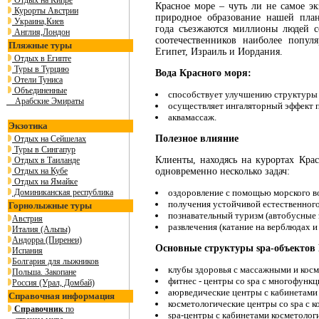
Отдых на Кипре
Красное море – чуть ли не самое эк
Курорты Австрии
природное образование нашей план
Украина,Киев
года съезжаются миллионы людей с
Англия,Лондон
соотечественников наиболее попул
Пляжные туры
Египет, Израиль и Иордания.
Отдых в Египте
Туры в Турцию
Вода Красного моря:
Отели Туниса
Объединенные
способствует улучшению структуры к
Арабские Эмираты
осуществляет ингаляторный эффект п
аквамассаж.
Экзотика
Полезное влияние
Отдых на Сейшелах
Туры в Сингапур
Клиенты, находясь на курортах Кра
Отдых в Таиланде
Отдых на Кубе
одновременно несколько задач:
Отдых на Ямайке
Доминиканская республика
оздоровление с помощью морского во
получения устойчивой естественного
Горнолыжные туры
познавательный туризм (автобусные э
Австрия
развлечения (катание на верблюдах и 
Италия (Альпы)
Андорра (Пиренеи)
Основные структуры spa-объектов 
Испания
Болгария для лыжников
клубы здоровья с массажными и косм
Польша. Закопане
фитнес - центры со spa с многофунк
Россия (Урал, Домбай)
аюрведические центры с кабинетами
Справочная информация
косметологические центры со spa с 
Справочник
по
spa-центры с кабинетами косметологи