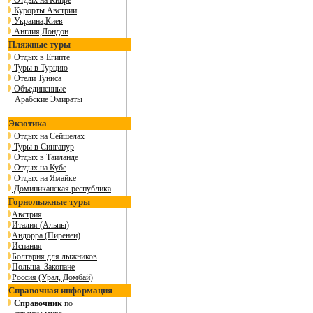
Отдых на Кипре
Курорты Австрии
Украина,Киев
Англия,Лондон
Пляжные туры
Отдых в Египте
Туры в Турцию
Отели Туниса
Объединенные
Арабские Эмираты
Экзотика
Отдых на Сейшелах
Туры в Сингапур
Отдых в Таиланде
Отдых на Кубе
Отдых на Ямайке
Доминиканская республика
Горнолыжные туры
Австрия
Италия (Альпы)
Андорра (Пиренеи)
Испания
Болгария для лыжников
Польша. Закопане
Россия (Урал, Домбай)
Справочная информация
Справочник
по