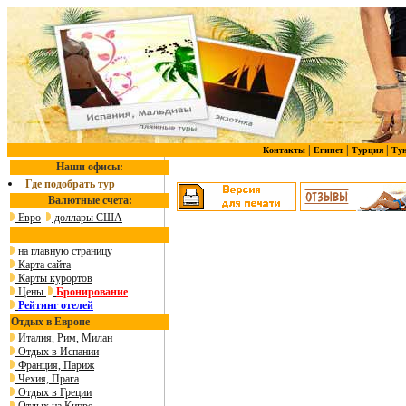
|
|
|
Контакты
Египет
Турция
Ту
Наши офисы:
Где подобрать тур
Валютные счета:
Евро
доллары США
на главную страницу
Карта сайта
Карты курортов
Цены
Бронирование
Рейтинг отелей
Отдых в Европе
Италия, Рим, Милан
Отдых в Испании
Франция, Париж
Чехия, Прага
Отдых в Греции