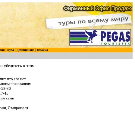
|
|
|
рия
Куба
Доминикана
Ямайка
и убедитесь в этом.
чит что его нет
 Вашим пожеланиям
-58-З6
17-45
ним сами
очи, Ставрополя