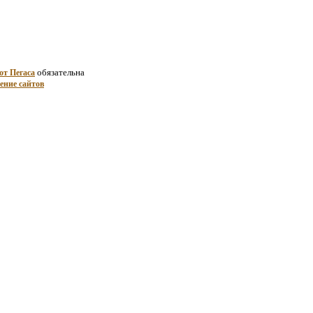
обязательна
от Пегаса
ение сайтов