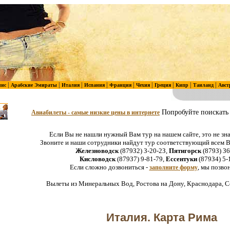
|
|
|
|
|
|
|
|
|
нис
Арабские Эмираты
Италия
Испания
Франция
Чехия
Греция
Кипр
Таиланд
Авст
Попробуйте поискать 
Авиабилеты - самые низкие цены в интернете
Если Вы не нашли нужный Вам тур на нашем сайте, это не зна
Звоните и наши сотрудники найдут тур соответствующий всем
Железноводск
(879З2) З-20-2З,
Пятигорск
(879З) З6
Кисловодск
(879З7) 9-81-79,
Ессентуки
(879З4) 5-
Если сложно дозвониться -
, мы позво
заполните форму
Вылеты из Минеральных Вод, Ростова на Дону, Краснодара, С
Италия. Карта Рима