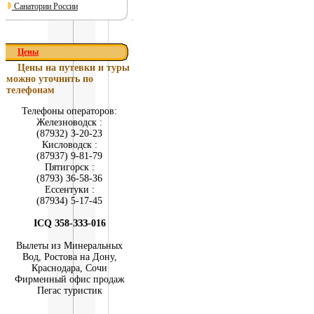
Санатории России
Цены
Цены на путевки и туры
можно уточнить по
телефонам
Телефоны операторов:
Железноводск :
(879З2) З-20-2З
Кисловодск :
(879З7) 9-81-79
Пятигорск :
(879З) З6-58-З6
Ессентуки :
(879З4) 5-17-45
ICQ З58-ЗЗЗ-016
Вылеты из Минеральных
Вод, Ростова на Дону,
Краснодара, Сочи
Фирменный офис продаж
Пегас туристик